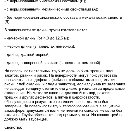
- с нормированным химическим составом (Б);
- с нормированными механическими свойствами (А);
- без нормирования химического состава и механических свойств
(Д).
В зависимости от длины трубы изготовляются:
- немерной длины (от 4,0 до 12,5 м);
- мерной длины (в пределах немерной);
- длины, кратной мерной;
- длины, оговоренной в заказе (в пределах немерной).
На поверхности стальных труб не должно быть трещин, плен,
закатов, рванин и рисок. На поверхности могут присутствовать
незначительные дефекты (рябизна, забоины, вмятины, мелкие
риски, слой окалины и следы зачистки), если глубина их залегания
не выводит толщину стенки и/или диаметр изделия за предельные
отклонения. На металле швов не должно быть пор, раковин,
трещин и других дефектов, а пятна и шероховатости,
образующиеся в результате травления швов, должны быть
заварены. На поверхности труб, термообработанных в защитной
атмосфере, допускается наличие пленки из окислов металла без
окалины. Трубы обрезаются под прямым углом. На концах труб не
должно быть заусенцев.
Свойства: