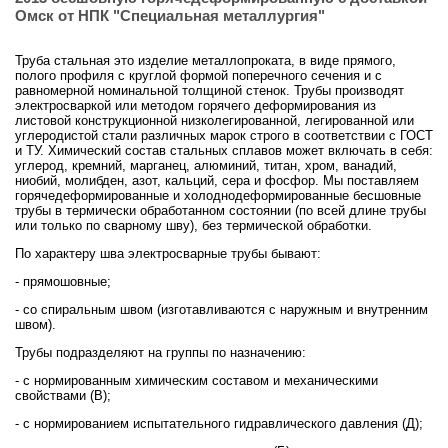
Омск от НПК "Специальная металлургия"
Труба стальная это изделие металлопроката, в виде прямого,
полого профиля с круглой формой поперечного сечения и с
равномерной номинальной толщиной стенок. Трубы производят
электросваркой или методом горячего деформирования из
листовой конструкционной низколегированной, легированной или
углеродистой стали различных марок строго в соответствии с ГОСТ
и ТУ. Химический состав стальных сплавов может включать в себя:
углерод, кремний, марганец, алюминий, титан, хром, ванадий,
ниобий, молибден, азот, кальций, сера и фосфор. Мы поставляем
горячедеформированные и холоднодеформированные бесшовные
трубы в термически обработанном состоянии (по всей длине трубы
или только по сварному шву), без термической обработки.
По характеру шва электросварные трубы бывают:
- прямошовные;
- со спиральным швом (изготавливаются с наружным и внутренним
швом).
Трубы подразделяют на группы по назначению:
- с нормированным химическим составом и механическими
свойствами (В);
- с нормированием испытательного гидравлического давления (Д);